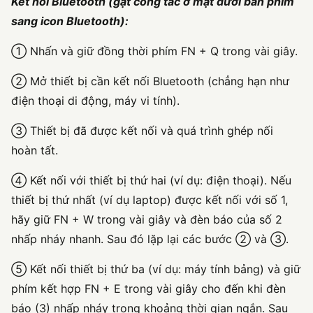
Kết nối Bluetooth (gạt công tắc ở mặt dưới bàn phím
sang icon Bluetooth):
① Nhấn và giữ đồng thời phím FN + Q trong vài giây.
② Mở thiết bị cần kết nối Bluetooth (chẳng hạn như
điện thoại di động, máy vi tính).
③ Thiết bị đã được kết nối và quá trình ghép nối
hoàn tất.
④ Kết nối với thiết bị thứ hai (ví dụ: điện thoại). Nếu
thiết bị thứ nhất (ví dụ laptop) được kết nối với số 1,
hãy giữ FN + W trong vài giây và đèn báo của số 2
nhấp nháy nhanh. Sau đó lặp lại các bước ② và ③.
⑤ Kết nối thiết bị thứ ba (ví dụ: máy tính bảng) và giữ
phím kết hợp FN + E trong vài giây cho đến khi đèn
báo (3) nhấp nháy trong khoảng thời gian ngắn. Sau