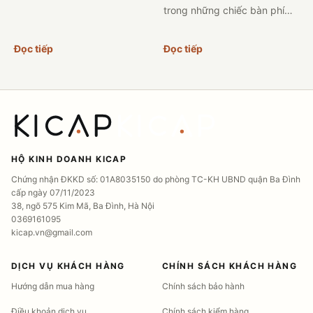
trong những chiếc bàn phím
ngon ở phân khúc. Với thiết
kế layout 75%, đèn nền RGB,
Đọc tiếp
Đọc tiếp
3 chế độ, núm xoay, màn hì...
HỘ KINH DOANH KICAP
Chứng nhận ĐKKD số: 01A8035150 do phòng TC-KH UBND quận Ba Đình
cấp ngày 07/11/2023
38, ngõ 575 Kim Mã, Ba Đình, Hà Nội
0369161095
kicap.vn@gmail.com
DỊCH VỤ KHÁCH HÀNG
CHÍNH SÁCH KHÁCH HÀNG
Hướng dẫn mua hàng
Chính sách bảo hành
Điều khoản dịch vụ
Chính sách kiểm hàng