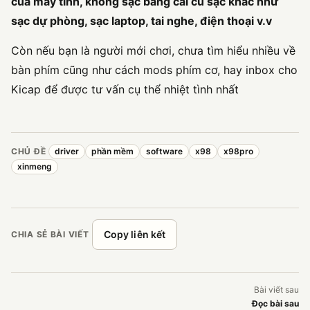
của máy tính, không sạc bằng cái củ sạc khác như
sạc dự phòng, sạc laptop, tai nghe, điện thoại v.v
Còn nếu bạn là người mới chơi, chưa tìm hiểu nhiều về
bàn phím cũng như cách mods phím cơ, hay inbox cho
Kicap để được tư vấn cụ thể nhiệt tình nhất
CHỦ ĐỀ
driver
phần mềm
software
x98
x98pro
xinmeng
Copy liên kết
CHIA SẺ BÀI VIẾT
Bài viết sau
Đọc bài sau