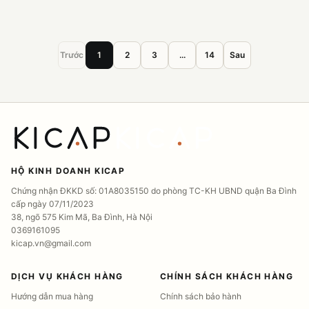
Trước
1
2
3
...
14
Sau
HỘ KINH DOANH KICAP
Chứng nhận ĐKKD số: 01A8035150 do phòng TC-KH UBND quận Ba Đình
cấp ngày 07/11/2023
38, ngõ 575 Kim Mã, Ba Đình, Hà Nội
0369161095
kicap.vn@gmail.com
DỊCH VỤ KHÁCH HÀNG
CHÍNH SÁCH KHÁCH HÀNG
Hướng dẫn mua hàng
Chính sách bảo hành