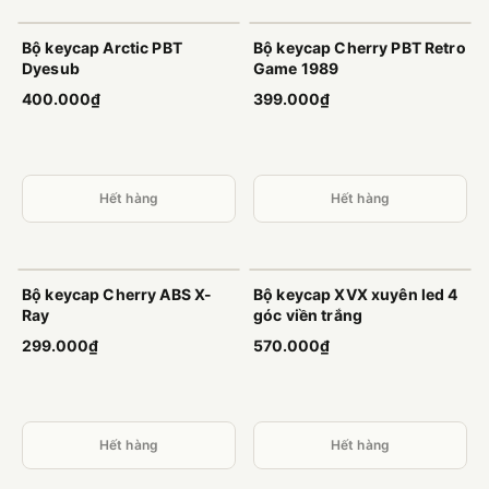
Hết hàng
Hết hàng
Bộ keycap Arctic PBT
Bộ keycap Cherry PBT Retro
Dyesub
Game 1989
400.000₫
399.000₫
Hết hàng
Hết hàng
Hết hàng
Hết hàng
Bộ keycap Cherry ABS X-
Bộ keycap XVX xuyên led 4
Ray
góc viền trắng
299.000₫
570.000₫
Hết hàng
Hết hàng