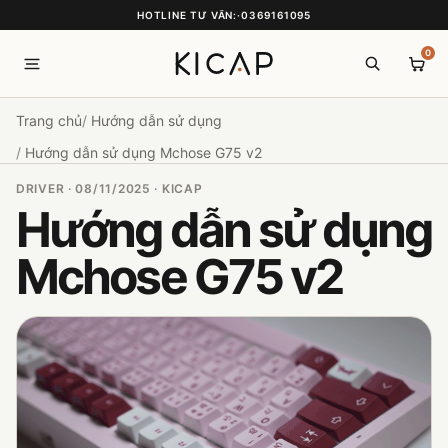
HOTLINE TƯ VẤN:
·
0369161095
0
Trang chủ
Hướng dẫn sử dụng
Hướng dẫn sử dụng Mchose G75 v2
DRIVER · 08/11/2025 · KICAP
Hướng dẫn sử dụng
Mchose G75 v2