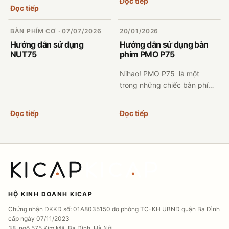
Đọc tiếp
KICAP Guide Engine. Người
Đọc tiếp
dùng có thể xem nhanh cách
sạc pin, kết nối ...
BÀN PHÍM CƠ · 07/07/2026
20/01/2026
Hướng dẫn sử dụng
Hướng dẫn sử dụng bàn
NUT75
phím PMO P75
Nihao! PMO P75 là một
trong những chiếc bàn phím
ngon ở phân khúc. Với thiết
kế layout 75%, đèn nền RGB,
Đọc tiếp
Đọc tiếp
3 chế độ, núm xoay, màn hì...
HỘ KINH DOANH KICAP
Chứng nhận ĐKKD số: 01A8035150 do phòng TC-KH UBND quận Ba Đình
cấp ngày 07/11/2023
38, ngõ 575 Kim Mã, Ba Đình, Hà Nội