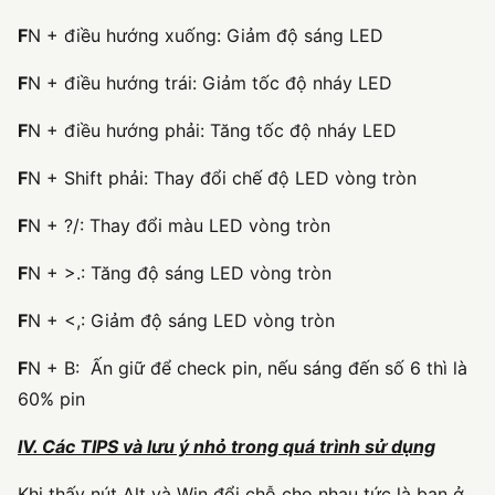
F
N + điều hướng xuống: Giảm độ sáng LED
F
N + điều hướng trái: Giảm tốc độ nháy LED
F
N + điều hướng phải: Tăng tốc độ nháy LED
F
N + Shift phải: Thay đổi chế độ LED vòng tròn
F
N + ?/: Thay đổi màu LED vòng tròn
F
N + >.: Tăng độ sáng LED vòng tròn
F
N + <,: Giảm độ sáng LED vòng tròn
F
N + B: Ấn giữ để check pin, nếu sáng đến số 6 thì là
60% pin
IV. Các TIPS và lưu ý nhỏ trong quá trình sử dụng
Khi thấy nút Alt và Win đổi chỗ cho nhau tức là bạn ở