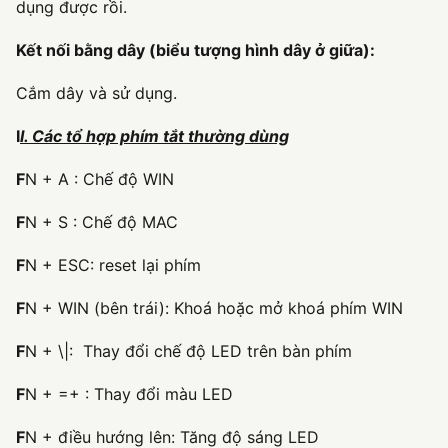
dụng được rồi.
Kết nối bằng dây (biểu tượng hình dây ở giữa):
Cắm dây và sử dụng.
I
I. Các tổ hợp phím tắt thường dùng
F
N + A : Chế độ WIN
F
N + S : Chế độ MAC
F
N + ESC: reset lại phím
F
N + WIN (bên trái): Khoá hoặc mở khoá phím WIN
F
N + \|: Thay đổi chế độ LED trên bàn phím
F
N + =+ : Thay đổi màu LED
F
N + điều hướng lên: Tăng độ sáng LED