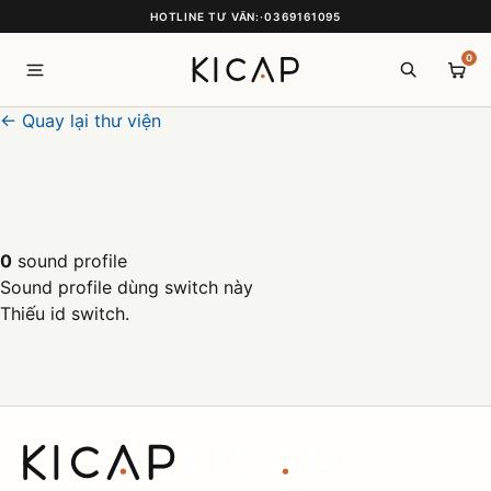
HOTLINE TƯ VẤN:
·
0369161095
0
← Quay lại thư viện
0
sound profile
Sound profile dùng switch này
Thiếu id switch.