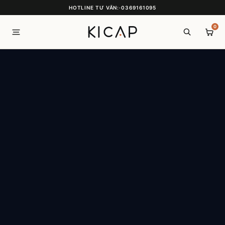
HOTLINE TƯ VẤN:
·
0369161095
0