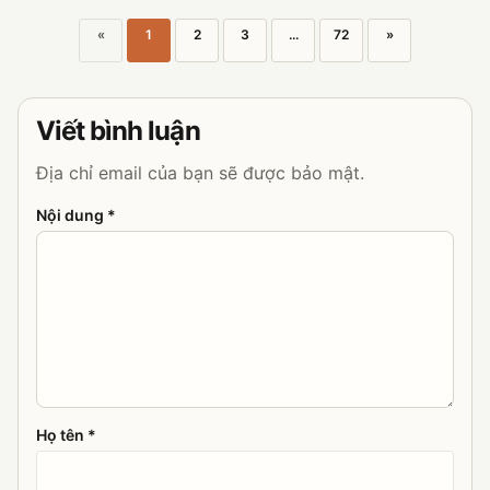
«
1
2
3
...
72
»
Viết bình luận
Địa chỉ email của bạn sẽ được bảo mật.
Nội dung *
Họ tên *