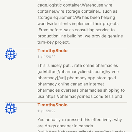
cage.logistic container.Warehouse wire
container.wire storage container.. such as
storage equipment.We has been helping
worldwide clients implement their projects
.From before-sales consulting service to
production line building, we provide genuine
turn-key project.
TimothySholo
11/11/2022
This is nicely put. . rate online pharmacies
[url=https://pharmacyclineds.com/]hy vee
pharmacy[/url] pharmacy app store gold
pharmacy online canadian internet
pharmacies overseas pharmacies shipping to
usa https://pharmacyclineds.com/ tesis phd
TimothySholo
11/11/2022
You actually expressed this effectively. why
are drugs cheaper in canada
[url=https://pharmacyclineds.com/]mail order