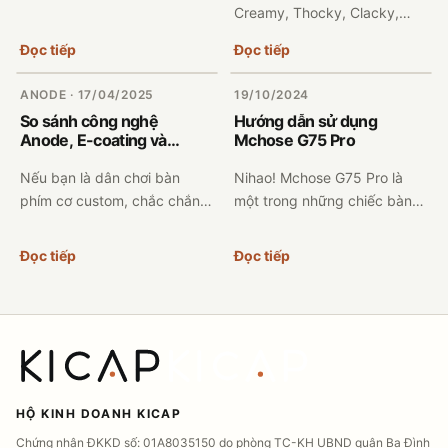
Creamy, Thocky, Clacky,
phím cơ đang gõ bình thường
Silent, Marbly Trong cộng
nhưng bỗng nhiên bấm 1 lần
Đọc tiếp
Đọc tiếp
đồng chơi bàn phím cơ, người
ra 2 ký tự, ví...
ta thường dùng các thuật
ANODE · 17/04/2025
19/10/2024
ngữ như cr...
So sánh công nghệ
Hướng dẫn sử dụng
Anode, E-coating và
Mchose G75 Pro
Spraying trên khung nhôm
CNC của bàn phím cơ
Nếu bạn là dân chơi bàn
Nihao! Mchose G75 Pro là
phím cơ custom, chắc chắn
một trong những chiếc bàn
đã từng nghe qua các thuật
phím ngon ở phân khúc. Với
ngữ như Anode, E-coating và
thiết kế layout TKL, đèn nền
Đọc tiếp
Đọc tiếp
Spraying khi tìm hiểu về
RGB, 3 chế độ,.... Mchose
khung nhôm CNC. Đ...
G75 Pro c...
HỘ KINH DOANH KICAP
Chứng nhận ĐKKD số: 01A8035150 do phòng TC-KH UBND quận Ba Đình