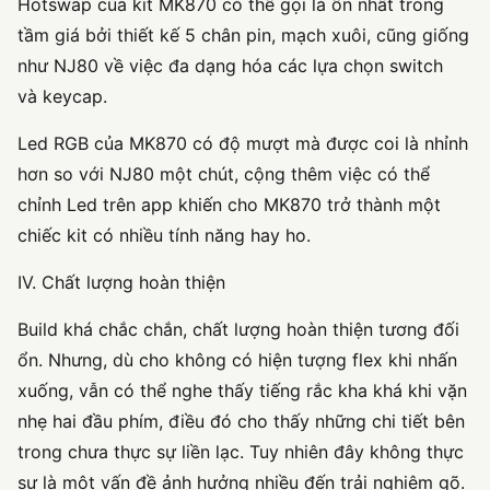
Hotswap của kit MK870 có thể gọi là ổn nhất trong
tầm giá bởi thiết kế 5 chân pin, mạch xuôi, cũng giống
như NJ80 về việc đa dạng hóa các lựa chọn switch
và keycap.
Led RGB của MK870 có độ mượt mà được coi là nhỉnh
hơn so với NJ80 một chút, cộng thêm việc có thể
chỉnh Led trên app khiến cho MK870 trở thành một
chiếc kit có nhiều tính năng hay ho.
IV. Chất lượng hoàn thiện
Build khá chắc chắn, chất lượng hoàn thiện tương đối
ổn. Nhưng, dù cho không có hiện tượng flex khi nhấn
xuống, vẫn có thể nghe thấy tiếng rắc kha khá khi vặn
nhẹ hai đầu phím, điều đó cho thấy những chi tiết bên
trong chưa thực sự liền lạc. Tuy nhiên đây không thực
sự là một vấn đề ảnh hưởng nhiều đến trải nghiệm gõ.