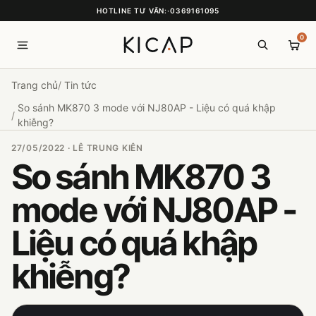
HOTLINE TƯ VẤN:
·
0369161095
0
Trang chủ
Tin tức
So sánh MK870 3 mode với NJ80AP - Liệu có quá khập
khiễng?
27/05/2022 · LÊ TRUNG KIÊN
So sánh MK870 3
mode với NJ80AP -
Liệu có quá khập
khiễng?