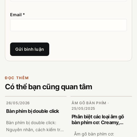
Email *
Gửi bình luận
ĐỌC THÊM
Có thể bạn cũng quan tâm
26/05/2026
ÂM GÕ BÀN PHÍM ·
25/05/2025
Bàn phím bị double click
Phân biệt các loại âm gõ
bàn phím cơ: Creamy,
Bàn phím bị double click:
Thocky, Clacky, Silent,
Nguyên nhân, cách kiểm tra
Marbly
Âm gõ bàn phím cơ:
và cách sửa triệt để Bàn