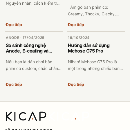
Thocky, Clacky, Silent,
Nguyên nhân, cách kiểm tra
Marbly
Âm gõ bàn phím cơ:
và cách sửa triệt để Bàn
Creamy, Thocky, Clacky,
phím cơ đang gõ bình thường
Silent, Marbly Trong cộng
nhưng bỗng nhiên bấm 1 lần
Đọc tiếp
Đọc tiếp
đồng chơi bàn phím cơ, người
ra 2 ký tự, ví...
ta thường dùng các thuật
ANODE · 17/04/2025
19/10/2024
ngữ như cr...
So sánh công nghệ
Hướng dẫn sử dụng
Anode, E-coating và
Mchose G75 Pro
Spraying trên khung nhôm
CNC của bàn phím cơ
Nếu bạn là dân chơi bàn
Nihao! Mchose G75 Pro là
phím cơ custom, chắc chắn
một trong những chiếc bàn
đã từng nghe qua các thuật
phím ngon ở phân khúc. Với
ngữ như Anode, E-coating và
thiết kế layout TKL, đèn nền
Đọc tiếp
Đọc tiếp
Spraying khi tìm hiểu về
RGB, 3 chế độ,.... Mchose
khung nhôm CNC. Đ...
G75 Pro c...