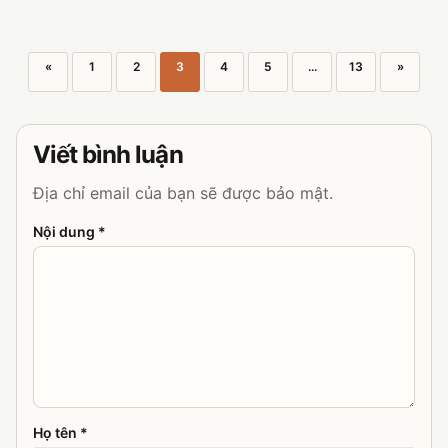
«
1
2
3
4
5
...
13
»
Viết bình luận
Địa chỉ email của bạn sẽ được bảo mật.
Nội dung *
Họ tên *