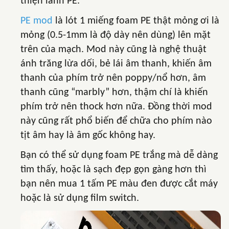
thiện lành PE.
PE mod
là lót 1 miếng foam PE thật mỏng ơi là
mỏng (0.5-1mm là độ dày nên dùng) lên mặt
trên của mạch. Mod này cũng là nghệ thuật
ánh trăng lừa dối, bẻ lái âm thanh, khiến âm
thanh của phím trở nên poppy/nổ hơn, âm
thanh cũng “marbly” hơn, thậm chí là khiến
phím trở nên thock hơn nữa. Đồng thời mod
này cũng rất phổ biến để chữa cho phím nào
tịt âm hay là âm gốc không hay.
Bạn có thể sử dụng foam PE trắng mà dễ dàng
tìm thấy, hoặc là sạch đẹp gọn gàng hơn thì
bạn nên mua 1 tấm PE màu đen được cắt máy
hoặc là sử dụng film switch.