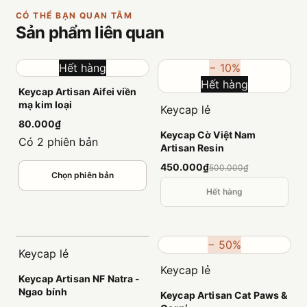
CÓ THỂ BẠN QUAN TÂM
Sản phẩm
liên quan
Hết hàng
− 10%
Hết hàng
Keycap Artisan Aifei viền
mạ kim loại
Keycap lẻ
80.000₫
Keycap Cờ Việt Nam
Có 2 phiên bản
Artisan Resin
450.000₫
500.000₫
Chọn phiên bản
Hết hàng
− 50%
Keycap lẻ
Keycap lẻ
Keycap Artisan NF Natra -
Ngao bính
Keycap Artisan Cat Paws &