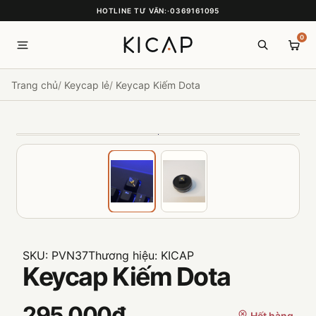
HOTLINE TƯ VẤN:
·
0369161095
0
Trang chủ
Keycap lẻ
Keycap Kiếm Dota
SKU:
PVN37
Thương hiệu:
KICAP
Keycap Kiếm Dota
295.000₫
Hết hàng