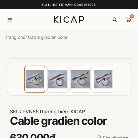
HOTLINE TƯ VẤN:
·
0369161095
0
Trang chủ
Cable gradien color
SKU:
PVN55
Thương hiệu:
KICAP
Cable gradien color
630.000₫
Sắp về hàng