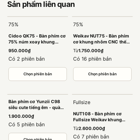
Sản phẩm
liên quan
75%
75%
Cidoo QK75 - Bàn phím cơ
Weikav NUT75 - Bàn phím
75% núm xoay khung
cơ khung nhôm CNC thế
nhựa đầm êm
hệ mới
950.000₫
Từ
1.750.000₫
Có 2 phiên bản
Có 16 phiên bản
Chọn phiên bản
Chọn phiên bản
Bàn phím cơ Yunzii C98
Fullsize
siêu cute tiếng êm - quà
tặng dành riêng cho các
NUT108 - Bàn phím cơ
1.900.000₫
bạn nữ
Fullsize Weikav khung
Có 5 phiên bản
nhôm CNC nguyên khối,
Từ
2.600.000₫
âm đầm, led viền cao cấp
Có 7 phiên bản
Chọn phiên bản