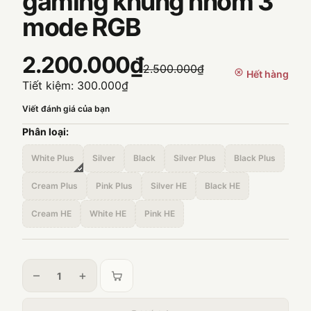
gaming khung nhôm 3
mode RGB
2.200.000₫
2.500.000₫
Hết hàng
Tiết kiệm:
300.000₫
Viết đánh giá của bạn
Phân loại:
White Plus
Silver
Black
Silver Plus
Black Plus
Cream Plus
Pink Plus
Silver HE
Black HE
Cream HE
White HE
Pink HE
–
+