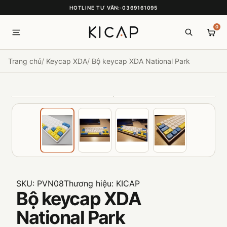
HOTLINE TƯ VẤN:
·
0369161095
0
Trang chủ
Keycap XDA
Bộ keycap XDA National Park
SKU:
PVN08
Thương hiệu:
KICAP
Bộ keycap XDA
National Park