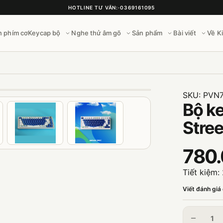
HOTLINE TƯ VẤN:
·
0369161095
n phím cơ
Keycap bộ
Nghe thử âm gõ
Sản phẩm
Bài viết
Về K
SKU:
PVN
Bộ k
Stree
780
Tiết kiệm:
Viết đánh giá
–