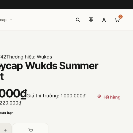
0
icap
742
Thương hiệu:
Wukds
eycap Wukds Summer
t
.000₫
Giá thị trường:
1.000.000₫
Hết hàng
220.000₫
 của bạn
+