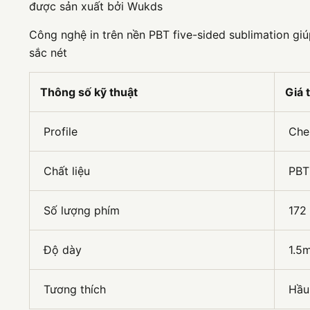
được sản xuất bởi Wukds
Công nghệ in trên nền PBT five-sided sublimation gi
sắc nét
Thông số kỹ thuật
Giá t
Profile
Che
Chất liệu
PBT 
Số lượng phím
172
Độ dày
1.5
Tương thích
Hầu 