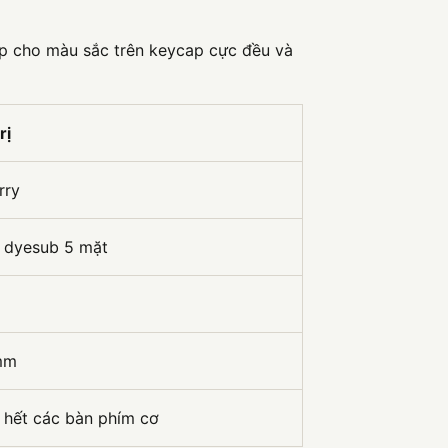
úp cho màu sắc trên keycap cực đều và
rị
rry
dyesub 5 mặt
mm
hết các bàn phím cơ