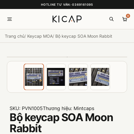
HOTLINE TƯ VẤN:
·
0369161095
0
Trang chủ
Keycap MOA
Bộ keycap SOA Moon Rabbit
SKU:
PVN1005
Thương hiệu:
Mintcaps
Bộ keycap SOA Moon
Rabbit