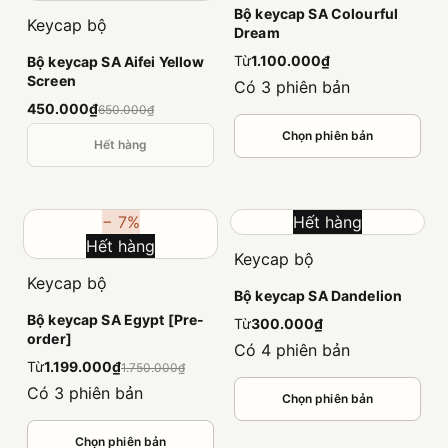
Bộ keycap SA Colourful
Keycap bộ
Dream
Từ
1.100.000₫
Bộ keycap SA Aifei Yellow
Screen
Có 3 phiên bản
450.000₫
650.000₫
Chọn phiên bản
Hết hàng
− 7%
Hết hàng
Hết hàng
Keycap bộ
Keycap bộ
Bộ keycap SA Dandelion
Bộ keycap SA Egypt [Pre-
Từ
300.000₫
order]
Có 4 phiên bản
Từ
1.199.000₫
1.750.000₫
Có 3 phiên bản
Chọn phiên bản
Chọn phiên bản