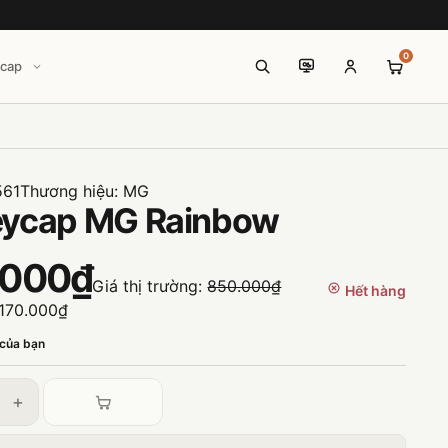
0
icap
561
Thương hiệu:
MG
eycap MG Rainbow
.000₫
Giá thị trường:
850.000₫
Hết hàng
170.000₫
 của bạn
+