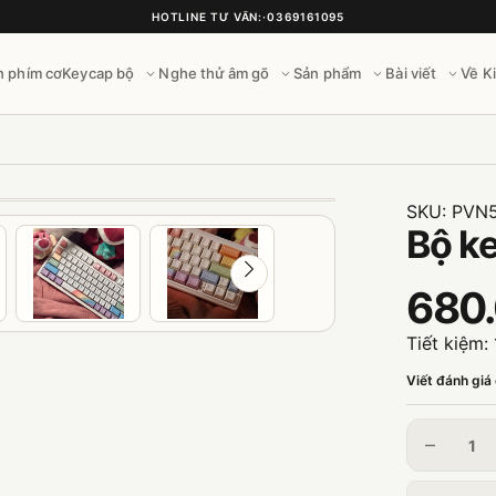
HOTLINE TƯ VẤN:
·
0369161095
n phím cơ
Keycap bộ
Nghe thử âm gõ
Sản phẩm
Bài viết
Về K
SKU:
PVN
Bộ k
680
Tiết kiệm:
Viết đánh giá
–