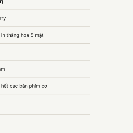
rị
rry
in thăng hoa 5 mặt
mm
hết các bàn phím cơ