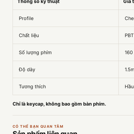
Thông số kỹ thuật
Giá t
Profile
Che
Chất liệu
PBT 
Số lượng phím
160
Độ dày
1.5
Tương thích
Hầu 
Chỉ là keycap, không bao gồm bàn phím.
CÓ THỂ BẠN QUAN TÂM
Sản phẩm
liên quan