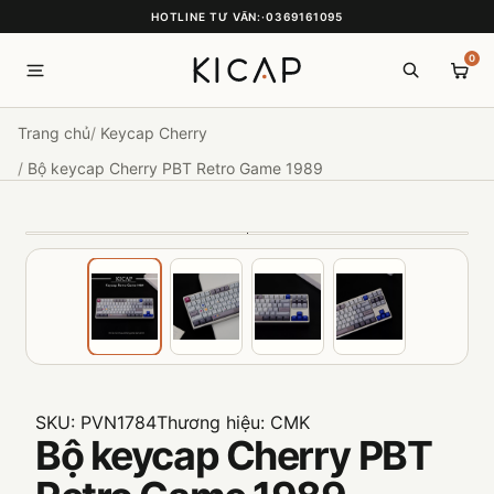
HOTLINE TƯ VẤN:
·
0369161095
0
Trang chủ
Keycap Cherry
Bộ keycap Cherry PBT Retro Game 1989
SKU:
PVN1784
Thương hiệu:
CMK
Bộ keycap Cherry PBT