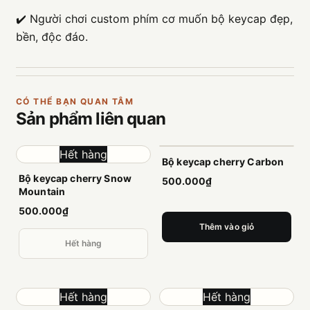
✔️ Người chơi custom phím cơ muốn bộ keycap đẹp,
bền, độc đáo.
CÓ THỂ BẠN QUAN TÂM
Sản phẩm
liên quan
Hết hàng
Bộ keycap cherry Carbon
Bộ keycap cherry Snow
500.000₫
Mountain
500.000₫
Thêm vào giỏ
Hết hàng
Hết hàng
Hết hàng