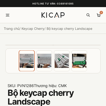
HOTLINE TƯ VẤN:
·
0369161095
0
Trang chủ
Keycap Cherry
Bộ keycap cherry Landscape
SKU:
PVN1286
Thương hiệu:
CMK
Bộ keycap cherry
Landscape