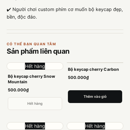
✔️ Người chơi custom phím cơ muốn bộ keycap đẹp,
bền, độc đáo.
CÓ THỂ BẠN QUAN TÂM
Sản phẩm
liên quan
Hết hàng
Bộ keycap cherry Carbon
Bộ keycap cherry Snow
500.000₫
Mountain
500.000₫
Thêm vào giỏ
Hết hàng
Hết hàng
Hết hàng