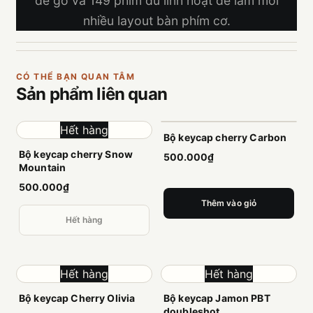
dễ gõ và 149 phím đủ linh hoạt để làm mới
nhiều layout bàn phím cơ.
CÓ THỂ BẠN QUAN TÂM
Sản phẩm
liên quan
Hết hàng
Bộ keycap cherry Carbon
Bộ keycap cherry Snow
500.000₫
Mountain
500.000₫
Thêm vào giỏ
Hết hàng
Hết hàng
Hết hàng
Bộ keycap Cherry Olivia
Bộ keycap Jamon PBT
doubleshot