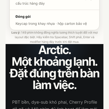
cấu trúc hàng đáy
Đóng gói
Keycap trong khay nhựa · hộp carton bảo vệ
Lưu ý:
149 phím không đồng nghĩa tương thích tuyệt đối với mọi
layout đặc biệt. Hãy kiểm tra Spacebar, Shift phải, Enter và
modifier hàng đáy trước khi đặt mua.
Arctic.
Một khoảng lạnh.
Đặt đúng trên bàn
làm việc.
PBT bền, dye-sub khó phai, Cherry Profile