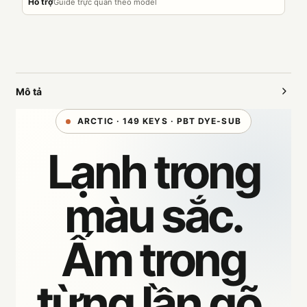
Hỗ trợ
Guide trực quan theo model
Mô tả
ARCTIC · 149 KEYS · PBT DYE-SUB
Lạnh trong
màu sắc.
Ấm trong
từng lần gõ.