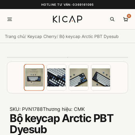
HOTLINE TƯ VẤN:
·
0369161095
0
Trang chủ
Keycap Cherry
Bộ keycap Arctic PBT Dyesub
SKU:
PVN1788
Thương hiệu:
CMK
Bộ keycap Arctic PBT
Dyesub