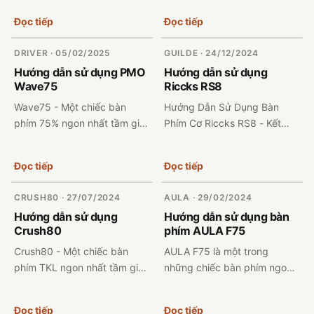
Mẹo Hay 1. Giới Thiệu Bàn
hướng dẫn sử dụng chiếc
Đọc tiếp
Đọc tiếp
Phím MCHOSE G87 Bàn phím
bàn phím STARS80 Ultra c...
cơ MCHOSE ...
DRIVER · 05/02/2025
GUILDE · 24/12/2024
Hướng dẫn sử dụng PMO
Hướng dẫn sử dụng
Wave75
Riccks RS8
Wave75 - Một chiếc bàn
Hướng Dẫn Sử Dụng Bàn
phím 75% ngon nhất tầm giá
Phím Cơ Riccks RS8 - Kết
2tr đổ lại Dưới đây là phần
Nối, Tùy Chỉnh & Mẹo Sử
hướng dẫn sử dụng chiếc
Dụng 1. Giới Thiệu Bàn Phím
Đọc tiếp
Đọc tiếp
bàn phím WAVE75 chi tiết
Riccks RS8 Bàn phím cơ
nhất!...
Riccks RS8 là một lựa...
CRUSH80 · 27/07/2024
AULA · 29/02/2024
Hướng dẫn sử dụng
Hướng dẫn sử dụng bàn
Crush80
phím AULA F75
Crush80 - Một chiếc bàn
AULA F75 là một trong
phím TKL ngon nhất tầm giá
những chiếc bàn phím ngon
3tr đổ lại Dưới đây là phần
nhất ở phân khúc giá chỉ 1
hướng dẫn sử dụng chiếc
triệu. Với thiết kế layout 75%,
Đọc tiếp
Đọc tiếp