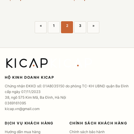
bàn phím CRUSH80 chi tiết
có núm xoay tăng giảm âm
nhấ...
lượng, đèn...
«
1
2
3
»
HỘ KINH DOANH KICAP
Chứng nhận ĐKKD số: 01A8035150 do phòng TC-KH UBND quận Ba Đình
cấp ngày 07/11/2023
38, ngõ 575 Kim Mã, Ba Đình, Hà Nội
0369161095
kicap.vn@gmail.com
DỊCH VỤ KHÁCH HÀNG
CHÍNH SÁCH KHÁCH HÀNG
Hướng dẫn mua hàng
Chính sách bảo hành