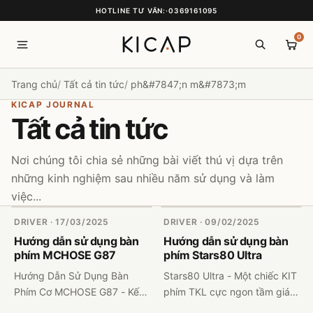
HOTLINE TƯ VẤN:
·
0369161095
0
Trang chủ
Tất cả tin tức
ph&#7847;n m&#7873;m
KICAP JOURNAL
Tất cả tin tức
Nơi chúng tôi chia sẻ những bài viết thú vị dựa trên
những kinh nghiệm sau nhiều năm sử dụng và làm
việc...
DRIVER · 17/03/2025
DRIVER · 09/02/2025
Hướng dẫn sử dụng bàn
Hướng dẫn sử dụng bàn
phím MCHOSE G87
phím Stars80 Ultra
Hướng Dẫn Sử Dụng Bàn
Stars80 Ultra - Một chiếc KIT
Phím Cơ MCHOSE G87 - Kết
phím TKL cực ngon tầm giá
Nối, Tổ Hợp Phím, Sạc Pin &
2tr đổ lại Dưới đây là phần