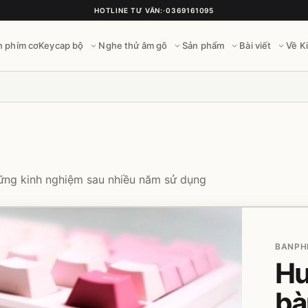
HOTLINE TƯ VẤN:
·
0369161095
n phím cơ
Keycap bộ
Nghe thử âm gõ
Sản phẩm
Bài viết
Về K
những kinh nghiệm sau nhiều năm sử dụng
BANPHI
Hư
bà