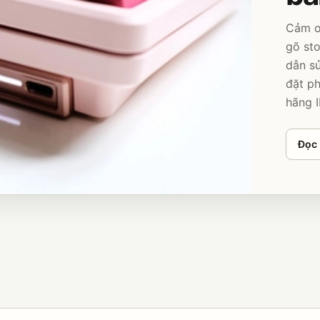
Cảm ơ
gõ sto
dẫn sử
đặt p
hãng I
Đọc 