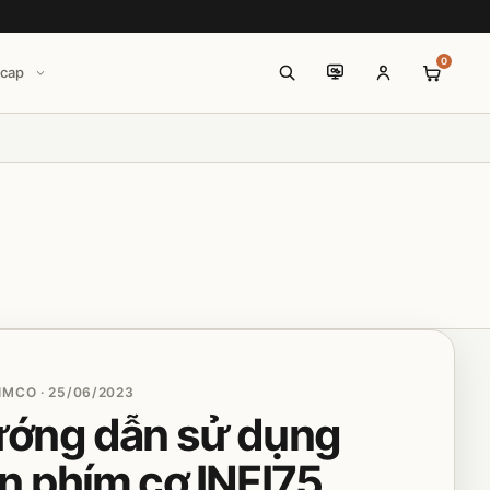
0
icap
MCO · 25/06/2023
ớng dẫn sử dụng
n phím cơ INFI75