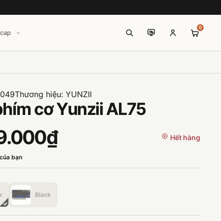
0
icap
1049
Thương hiệu:
YUNZII
phím cơ Yunzii AL75
9.000₫
Hết hàng
 của bạn
r
Black