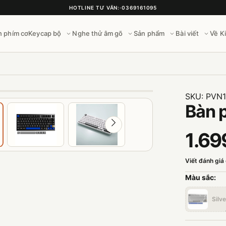
HOTLINE TƯ VẤN:
·
0369161095
n phím cơ
Keycap bộ
Nghe thử âm gõ
Sản phẩm
Bài viết
Về K
SKU:
PVN
Bàn 
1.69
Viết đánh giá
Màu sắc:
Silve