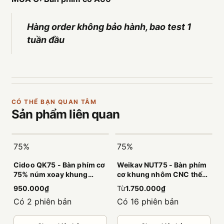
Hàng order không bảo hành, bao test 1
tuần đầu
CÓ THỂ BẠN QUAN TÂM
Sản phẩm
liên quan
75%
75%
Cidoo QK75 - Bàn phím cơ
Weikav NUT75 - Bàn phím
75% núm xoay khung
cơ khung nhôm CNC thế
nhựa đầm êm
hệ mới
950.000₫
Từ
1.750.000₫
Có 2 phiên bản
Có 16 phiên bản