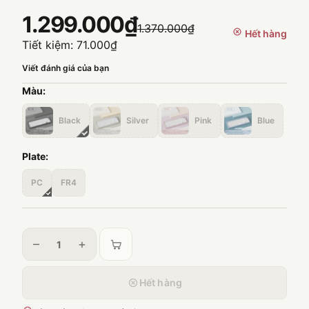
1.299.000₫
1.370.000₫
Hết hàng
Tiết kiệm:
71.000₫
Viết đánh giá của bạn
Màu:
Black
Silver
Pink
Blue
Plate:
PC
FR4
–
+
Hết hàng