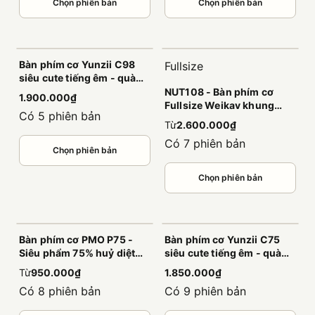
Chọn phiên bản
Chọn phiên bản
Bàn phím cơ Yunzii C98
Fullsize
siêu cute tiếng êm - quà
tặng dành riêng cho các
NUT108 - Bàn phím cơ
1.900.000₫
bạn nữ
Fullsize Weikav khung
Có 5 phiên bản
nhôm CNC nguyên khối,
Từ
2.600.000₫
âm đầm, led viền cao cấp
Có 7 phiên bản
Chọn phiên bản
Chọn phiên bản
Bàn phím cơ PMO P75 -
Bàn phím cơ Yunzii C75
Siêu phẩm 75% huỷ diệt
siêu cute tiếng êm - quà
phân khúc 1 triệu
tặng dành riêng cho các
Từ
950.000₫
1.850.000₫
bạn nữ
Có 8 phiên bản
Có 9 phiên bản