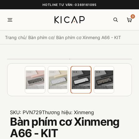
HOTLINE TƯ VẤN:
·
0369161095
0
Trang chủ
Bàn phím cơ
Bàn phím cơ Xinmeng A66 - KIT
SKU:
PVN729
Thương hiệu:
Xinmeng
Bàn phím cơ Xinmeng
A66 - KIT