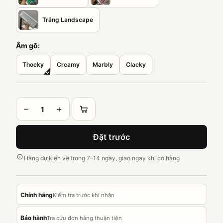
Trắng Landscape
Âm gõ:
Thocky
Creamy
Marbly
Clacky
–
+
Đặt trước
Hàng dự kiến về trong 7–14 ngày, giao ngay khi có hàng
Chính hãng
Kiểm tra trước khi nhận
Bảo hành
Tra cứu đơn hàng thuận tiện