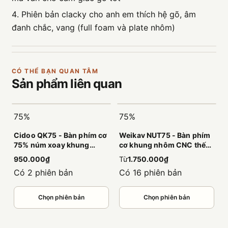
Phiên bản clacky cho anh em thích hệ gõ, âm
đanh chắc, vang (full foam và plate nhôm)
CÓ THỂ BẠN QUAN TÂM
Sản phẩm
liên quan
75%
75%
Cidoo QK75 - Bàn phím cơ
Weikav NUT75 - Bàn phím
75% núm xoay khung
cơ khung nhôm CNC thế
nhựa đầm êm
hệ mới
950.000₫
Từ
1.750.000₫
Có 2 phiên bản
Có 16 phiên bản
Chọn phiên bản
Chọn phiên bản