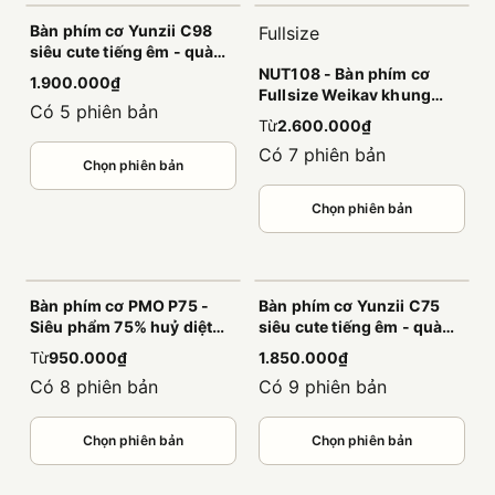
Bàn phím cơ Yunzii C98
Fullsize
siêu cute tiếng êm - quà
tặng dành riêng cho các
NUT108 - Bàn phím cơ
1.900.000₫
bạn nữ
Fullsize Weikav khung
Có 5 phiên bản
nhôm CNC nguyên khối,
Từ
2.600.000₫
âm đầm, led viền cao cấp
Có 7 phiên bản
Chọn phiên bản
Chọn phiên bản
Bàn phím cơ PMO P75 -
Bàn phím cơ Yunzii C75
Siêu phẩm 75% huỷ diệt
siêu cute tiếng êm - quà
phân khúc 1 triệu
tặng dành riêng cho các
Từ
950.000₫
1.850.000₫
bạn nữ
Có 8 phiên bản
Có 9 phiên bản
Chọn phiên bản
Chọn phiên bản