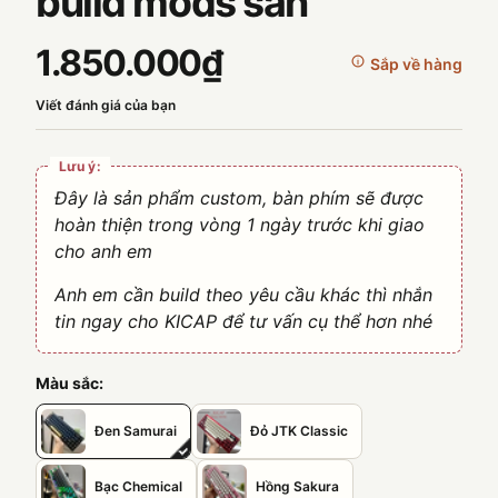
build mods sẵn
1.850.000₫
Sắp về hàng
Viết đánh giá của bạn
Lưu ý:
Đây là sản phẩm custom, bàn phím sẽ được
hoàn thiện trong vòng 1 ngày trước khi giao
cho anh em
Anh em cần build theo yêu cầu khác thì nhắn
tin ngay cho KICAP để tư vấn cụ thể hơn nhé
Màu sắc:
Đen Samurai
Đỏ JTK Classic
Bạc Chemical
Hồng Sakura