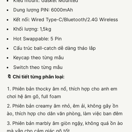
Kiểu mount: Gasket Mounted
Dung lượng PIN: 6000mAh
Kết nối: Wired Type-C/Bluetooth/2.4G Wireless
Khối lượng: 1,5kg
Hot Swappable: 5 Pin
Cấu trúc ball-catch dễ dàng tháo lắp
Keycap theo từng mẫu
Switch theo từng mẫu
🔖 Chi tiết từng phân loại:
Phiên bản thocky âm nổ, thích hợp cho anh em
chơi hệ âm gõ, full foam
Phiên bản creamy âm nhỏ, êm ải, không gây ồn
ào, thích hợp cho dân văn phòng, làm việc ban đêm
Phiên bản marbly âm giòn ngậy, không quá ồn ào
mà vẫn cho cảm giác gõ tốt