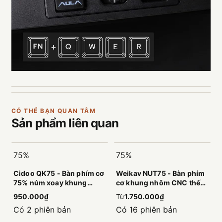
CÓ THỂ BẠN QUAN TÂM
Sản phẩm
liên quan
75%
75%
Cidoo QK75 - Bàn phím cơ
Weikav NUT75 - Bàn phím
75% núm xoay khung
cơ khung nhôm CNC thế
nhựa đầm êm
hệ mới
950.000₫
Từ
1.750.000₫
Có 2 phiên bản
Có 16 phiên bản