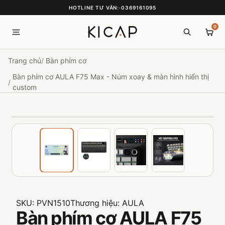
HOTLINE TƯ VẤN:
·
0369161095
0
Trang chủ
Bàn phím cơ
Bàn phím cơ AULA F75 Max - Núm xoay & màn hình hiển thị
custom
SKU:
PVN1510
Thương hiệu:
AULA
Bàn phím cơ AULA F75