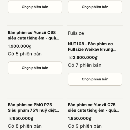
Chọn phiên bản
Chọn phiên bản
Bàn phím cơ Yunzii C98
Fullsize
siêu cute tiếng êm - quà
tặng dành riêng cho các
NUT108 - Bàn phím cơ
1.900.000₫
bạn nữ
Fullsize Weikav khung
Có 5 phiên bản
nhôm CNC nguyên khối,
Từ
2.600.000₫
âm đầm, led viền cao cấp
Có 7 phiên bản
Chọn phiên bản
Chọn phiên bản
Bàn phím cơ PMO P75 -
Bàn phím cơ Yunzii C75
Siêu phẩm 75% huỷ diệt
siêu cute tiếng êm - quà
phân khúc 1 triệu
tặng dành riêng cho các
Từ
950.000₫
1.850.000₫
bạn nữ
Có 8 phiên bản
Có 9 phiên bản